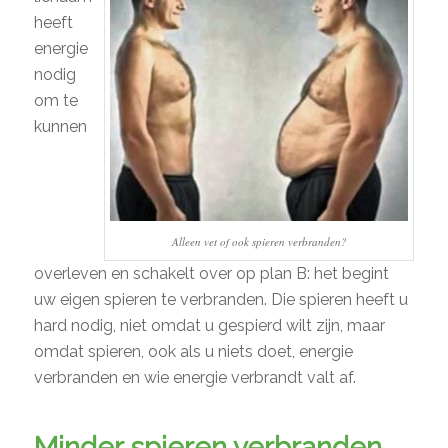
heeft
energie
nodig
om te
kunnen
Alleen vet of ook spieren verbranden?
overleven en schakelt over op plan B: het begint
uw eigen spieren te verbranden. Die spieren heeft u
hard nodig, niet omdat u gespierd wilt zijn, maar
omdat spieren, ook als u niets doet, energie
verbranden en wie energie verbrandt valt af.
Minder spieren verbranden