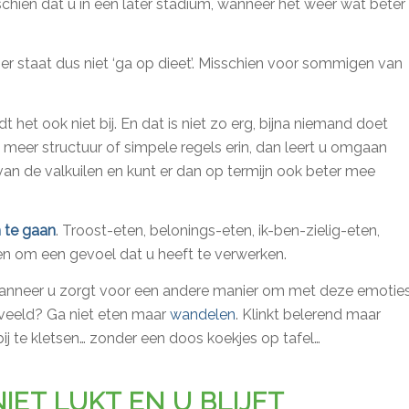
isschien dat u in een later stadium, wanneer het weer wat beter
Hier staat dus niet ‘ga op dieet’. Misschien voor sommigen van
dt het ook niet bij. En dat is niet zo erg, bijna niemand doet
 meer structuur of simpele regels erin, dan leert u omgaan
van de valkuilen en kunt er dan op termijn ook beter mee
 te gaan
. Troost-eten, belonings-eten, ik-ben-zielig-eten,
ren om een gevoel dat u heeft te verwerken.
nneer u zorgt voor een andere manier om met deze emotie
veeld? Ga niet eten maar
wandelen
. Klinkt belerend maar
bij te kletsen… zonder een doos koekjes op tafel…
IET LUKT EN U BLIJFT