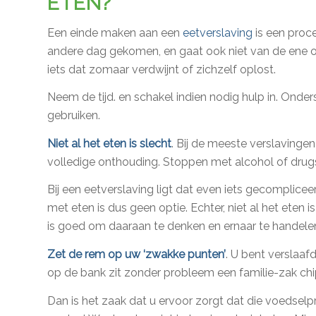
ETEN?
Een einde maken aan een
eetverslaving
is een proce
andere dag gekomen, en gaat ook niet van de ene o
iets dat zomaar verdwijnt of zichzelf oplost.
Neem de tijd. en schakel indien nodig hulp in. Onder
gebruiken.
Niet al het eten is slecht
. Bij de meeste verslavinge
volledige onthouding. Stoppen met alcohol of drug
Bij een eetverslaving ligt dat even iets gecomplice
met eten is dus geen optie. Echter, niet al het eten
is goed om daaraan te denken en ernaar te handele
Zet de rem op uw ‘zwakke punten’
. U bent verslaafd
op de bank zit zonder probleem een familie-zak ch
Dan is het zaak dat u ervoor zorgt dat die voedselp