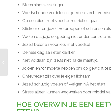
Stemmingswisselingen
Voedsel onderverdelen in goed en slecht voedse
Op een dieet met voedsel restricties gaan
Stiekem eten, jezelf volproppen of schransen al
Voelen dat je je eetgedrag niet onder controle h
Jezelf belonen voor iets met voedsel
De hele dag aan eten denken
Wat is de beste
Niet voldaan zijn, zelfs niet na de maaltijd
afvalapp? MyFitnessPal
Loseit of Fatsecret?
Jojo’en en/of moeite hebben om op gewicht te b
Ontevreden zijn over je eigen lichaam
Jezelf schuldig voelen of walgen NA het eten
Stress alleen kunnen wegwerken door middel va
HOE OVERWIN JE EEN EE