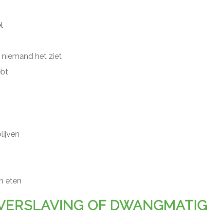
l
s niemand het ziet
ebt
lijven
n eten
TVERSLAVING OF DWANGMATIG