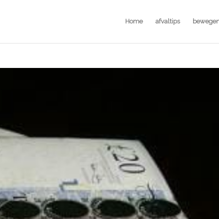
Home
afvaltips
bewege