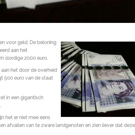
llen voor geld. De beloning
eerd aan het
’n slordige 2000 euro.
aan het door de overheid
jgt 500 euro van de staat
et in een gigantisch
.
zijn het er niet mee eens
en afvallen van te zware landgenoten en zien liever dat deze