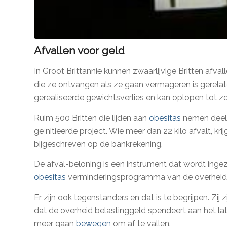
Afvallen voor geld
In Groot Brittannië kunnen zwaarlijvige Britten afva
die ze ontvangen als ze gaan vermageren is gerelat
gerealiseerde gewichtsverlies en kan oplopen tot zo
Ruim 500 Britten die lijden aan
obesitas
nemen deel 
geïnitieerde project. Wie meer dan 22 kilo afvalt, kri
bijgeschreven op de bankrekening.
De afval-beloning is een instrument dat wordt ingez
obesitas
verminderingsprogramma van de overheid
Er zijn ook tegenstanders en dat is te begrijpen. Zij 
dat de overheid belastinggeld spendeert aan het lat
meer gaan
bewegen
om af te vallen.