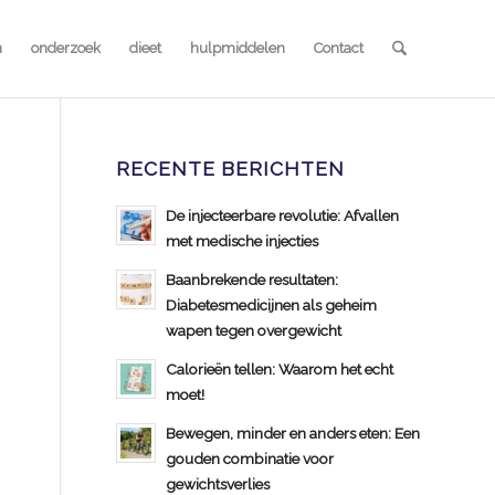
n
onderzoek
dieet
hulpmiddelen
Contact
RECENTE BERICHTEN
De injecteerbare revolutie: Afvallen
met medische injecties
Baanbrekende resultaten:
Diabetesmedicijnen als geheim
n
wapen tegen overgewicht
Calorieën tellen: Waarom het echt
moet!
Bewegen, minder en anders eten: Een
gouden combinatie voor
gewichtsverlies