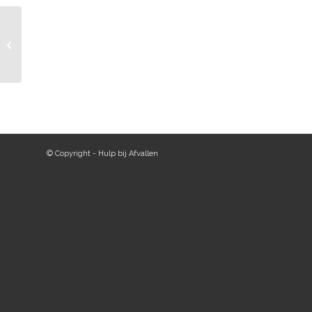
Dik worden van water
kan niet. Afvallen wel.
© Copyright - Hulp bij Afvallen