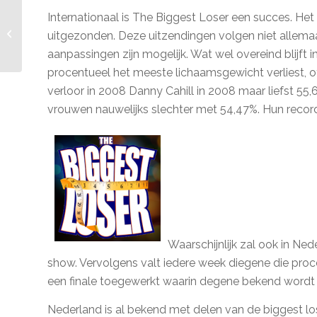
Internationaal is The Biggest Loser een succes. H
Lichaamsvet
percentage man en
uitgezonden. Deze uitzendingen volgen niet allemaa
vrouw verschilt
aanpassingen zijn mogelijk. Wat wel overeind blijft in
procentueel het meeste lichaamsgewicht verliest, of 
verloor in 2008 Danny Cahill in 2008 maar liefst 55,
vrouwen nauwelijks slechter met 54,47%. Hun record
Waarschijnlijk zal ook in N
show. Vervolgens valt iedere week diegene die proc
een finale toegewerkt waarin degene bekend wordt di
Nederland is al bekend met delen van de biggest lose